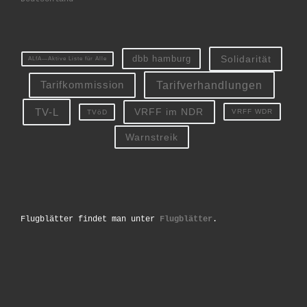
Solidarität
dbb hamburg
ALfA—Aktive Liste für Alle
Tarifverhandlungen
Tarifkommission
TV-L
VRFF im NDR
VRFF WDR
TVöD
Warnstreik
Flugblätter findet man unter
Flugblätter
.