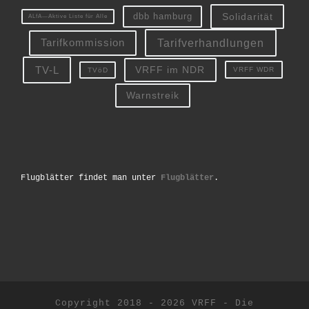
Solidarität
dbb hamburg
ALfA—Aktive Liste für Alle
Tarifverhandlungen
Tarifkommission
TV-L
VRFF im NDR
VRFF WDR
TVöD
Warnstreik
Flugblätter findet man unter
Flugblätter
.
Copyright 2018 - 2026 VRFF - Die