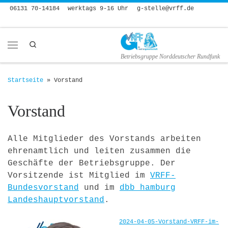
06131 70-14184
werktags 9-16 Uhr
g-stelle@vrff.de
Zum Inhalt springen
Search
Menü
Betriebsgruppe Norddeutscher Rundfunk
Startseite
»
Vorstand
Vorstand
Alle Mitglieder des Vorstands arbeiten
ehrenamtlich und leiten zusammen die
Geschäfte der Betriebsgruppe. Der
Vorsitzende ist Mitglied im
VRFF-
Bundesvorstand
und im
dbb hamburg
Landeshauptvorstand
.
2024-04-05-Vorstand-VRFF-im-