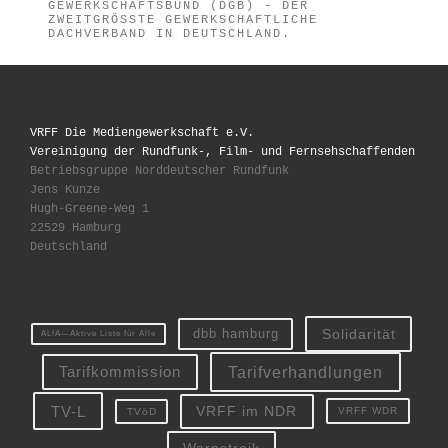
GEWERKSCHAFTSBUND (DGB) - DER
ZWEITGRÖSSTE GEWERKSCHAFTLICHE D
ACHVERBAND IN DEUTSCHLAND.
VRFF Die Mediengewerkschaft e.V.
Vereinigung der Rundfunk-, Film- und Fernsehschaffenden
Betriebsgruppe Norddeutscher Rundfunk
Jens Kunze
Hugh-Greene-Weg 1
22529 Hamburg
Deutschland
Solidarität
dbb hamburg
ALfA—Aktive Liste für Alle
Tarifverhandlungen
Tarifkommission
TV-L
VRFF im NDR
VRFF WDR
TVöD
Warnstreik