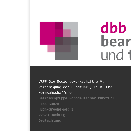
VRFF Die Mediengewerkschaft e.V.
Vereinigung der Rundfunk-, Film- und
Fernsehschaffenden
Betriebsgruppe Norddeutscher Rundfunk
Jens Kunze
Hugh-Greene-Weg 1
22529 Hamburg
Deutschland