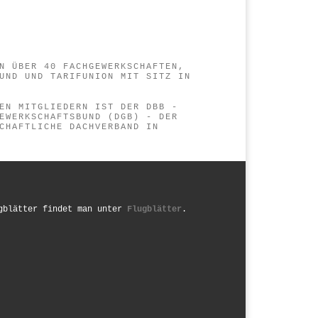
N ÜBER 40 FACHGEWERKSCHAFTEN,
UND UND TARIFUNION MIT SITZ IN
EN MITGLIEDERN IST DER DBB -
EWERKSCHAFTSBUND (DGB) - DER
CHAFTLICHE DACHVERBAND IN D
gblätter findet man unter
Flugblätter
.