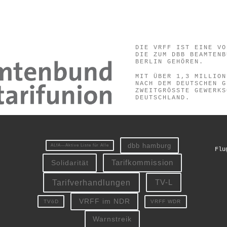
DIE VRFF IST EINE VO
DIE ZUM DBB BEAMTENB
BERLIN GEHÖREN.
MIT ÜBER 1,3 MILLION
NACH DEM DEUTSCHEN G
ZWEITGRÖSSTE GEWERKS
EUTSCHLAND.
dbb hamburg
ALfA—Aktive Liste für Alle
Flu
Solidarität
Tarifkommission
Tarifverhandlungen
TV-L
VRFF im NDR
VRFF WDR
TVöD
Warnstreik