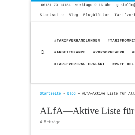
06131 70-14184
werktags 9-16 Uhr
g-stelle
Zum Inhalt springen
Startseite
Blog
Flugblätter
Tarifver
#TARIFVERHANDLUNGEN
#TARIFKOMMI
Search
#ARBEITSKAMPF
#VORSORGEWERK
#
#TARIFVERTRAG ERKLÄRT
#VRFF BEI
Startseite
»
Blog
»
ALfA—Aktive Liste für All
ALfA—Aktive Liste für
4 Beiträge