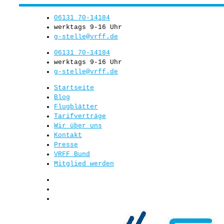
Zum
06131 70-14184
Inhalt
werktags 9-16 Uhr
springen
g-stelle@vrff.de
06131 70-14184
werktags 9-16 Uhr
g-stelle@vrff.de
Startseite
Blog
Flugblätter
Tarifverträge
Wir über uns
Kontakt
Presse
VRFF Bund
Mitglied werden