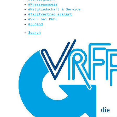
#Presseausweis
#Mitgliedschaft & Service
#Tarifvertrag erklärt
#VRFF bei DWDL
#Jugend
Search