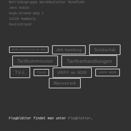
Betriebsgruppe Norddeutscher Rundfunk
Jens Kunze
Hugh-Greene-Weg 1
22529 Hamburg
Deutschland
Solidarität
dbb hamburg
ALfA—Aktive Liste für Alle
Tarifverhandlungen
Tarifkommission
TV-L
VRFF im NDR
VRFF WDR
TVöD
Warnstreik
Flugblätter findet man unter
Flugblätter
.