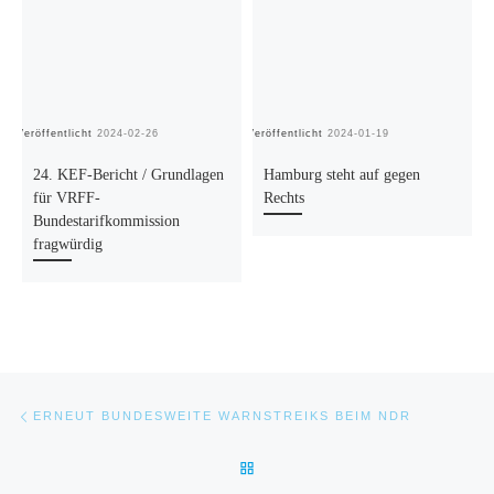
Veröffentlicht
2024-02-26
Veröffentlicht
2024-01-19
Ve
24. KEF-Bericht / Grundlagen
Hamburg steht auf gegen
für VRFF-
Rechts
Bundestarifkommission
fragwürdig
Beitragsnavigation
Vorheriger Beitrag
ERNEUT BUNDESWEITE WARNSTREIKS BEIM NDR
ZURÜCK ZUR BEITRAGSLIST