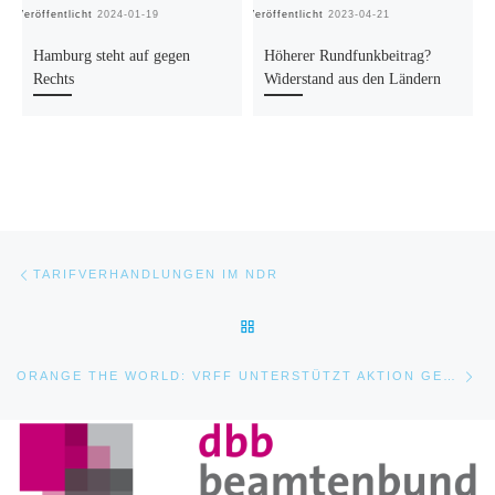
Veröffentlicht
2024-01-19
Veröffentlicht
2023-04-21
Ve
Hamburg steht auf gegen
Höherer Rundfunkbeitrag?
Rechts
Widerstand aus den Ländern
Beitragsnavigation
Vorheriger Beitrag
TARIFVERHANDLUNGEN IM NDR
ZURÜCK ZUR BEITRAGSLIST
Nä
ORANGE THE WORLD: VRFF UNTERSTÜTZT AKTION GEGEN GEWALT AN FRAUEN