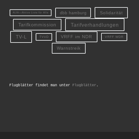
Solidarität
dbb hamburg
ALfA—Aktive Liste für Alle
Tarifverhandlungen
Tarifkommission
TV-L
VRFF im NDR
VRFF WDR
TVöD
Warnstreik
Flugblätter findet man unter
Flugblätter
.