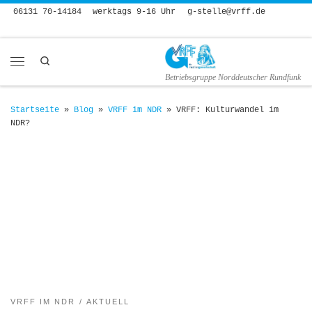
06131 70-14184
werktags 9-16 Uhr
g-stelle@vrff.de
Zum Inhalt springen
Search
Menü
Betriebsgruppe Norddeutscher Rundfunk
Startseite
»
Blog
»
VRFF im NDR
»
VRFF: Kulturwandel im
NDR?
VRFF IM NDR
AKTUELL