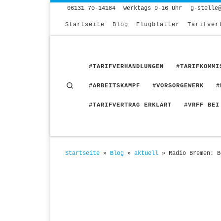
06131 70-14184
werktags 9-16 Uhr
g-stelle
Zum Inhalt springen
Startseite
Blog
Flugblätter
Tarifver
#TARIFVERHANDLUNGEN
#TARIFKOMMI
Search
#ARBEITSKAMPF
#VORSORGEWERK
#
#TARIFVERTRAG ERKLÄRT
#VRFF BEI
Startseite
»
Blog
»
aktuell
»
Radio Bremen: B