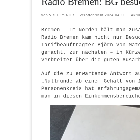
Radio Bremen: BG besu
von
VRFF im NDR
|
Veröffentlicht
2024-04-11
-
Aktua
Bremen – Im Norden hält man zus
Radio Bremen kam nicht nur Besu
Tarifbeauftragter Björn von Mat
gemacht, zur nächsten – in Kürz
verbreitet über die guten Ausar
Auf die zu erwartende Antwort a
„Nullrunde ab einem Gehalt von 
Personenkreis hat erfahrungsgem
man in diesen Einkommensbereich