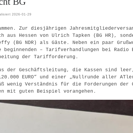
cht BG
lisiert
2026-01-29
ammen. Zur diesjährigen Jahresmitgliederversa
ch aus Hessen von Ulrich Tapken (BG HR), sond
effy (BG NDR) als Gäste. Neben ein paar Grußw
e beginnenden – Tarifverhandlungen bei Radio 
beitung der Tarifforderung.
us der Geschäftsleitung, die Kassen sind leer
120.000 EURO“ und einer „Nullrunde aller ATle
äß wenig Verständnis für die Forderungen der 
en mit guten Beispiel vorangehen.