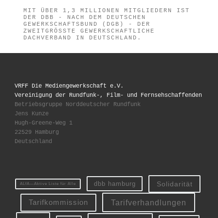
MIT ÜBER 1,3 MILLIONEN MITGLIEDERN IST
DER DBB - NACH DEM DEUTSCHEN
GEWERKSCHAFTSBUND (DGB) - DER
ZWEITGRÖSSTE GEWERKSCHAFTLICHE D
ACHVERBAND IN DEUTSCHLAND.
VRFF Die Mediengewerkschaft e.V.
Vereinigung der Rundfunk-, Film- und Fernsehschaffenden
Betriebsgruppe Norddeutscher Rundfunk
Jens Kunze
Hugh-Greene-Weg 1
22529 Hamburg
Deutschland
Solidarität
dbb hamburg
ALfA—Aktive Liste für Alle
Tarifverhandlungen
Tarifkommission