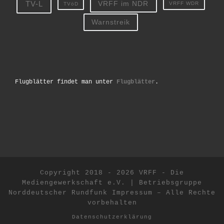
TV-L
VRFF im NDR
VRFF WDR
TVöD
Warnstreik
Flugblätter findet man unter
Flugblätter
.
Copyright 2018 - 2026 VRFF - Die
Mediengewerkschaft e.V. | Betriebsgruppe
Norddeutscher Rundfunk
Impressum
–
Alle Rechte
vorbehalten
Datenschutzerklärung