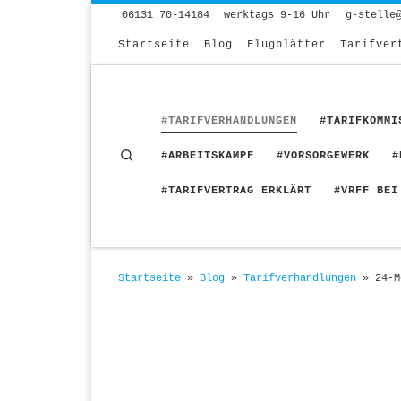
06131 70-14184
werktags 9-16 Uhr
g-stelle
Zum Inhalt springen
Startseite
Blog
Flugblätter
Tarifver
#TARIFVERHANDLUNGEN
#TARIFKOMMI
Search
#ARBEITSKAMPF
#VORSORGEWERK
#
#TARIFVERTRAG ERKLÄRT
#VRFF BEI
Startseite
»
Blog
»
Tarifverhandlungen
»
24-M