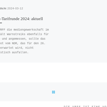
tlicht
2024-03-12
Tarifrunde 2024: aktuell
VRFF die mediengewerkschaft im
hält Warnstreiks ebenfalls für
g und angemessen, sollte das
bot vom NDR, das für den 26.
 erwartet wird, nicht
istisch ausfallen.
ZURÜCK ZUR BEITRAGSLIST