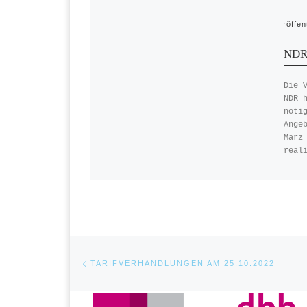
Veröffen
NDR-
Die 
NDR 
nöti
Ange
März
real
Beitragsnavigation
Vorheriger Beitrag
TARIFVERHANDLUNGEN AM 25.10.2022