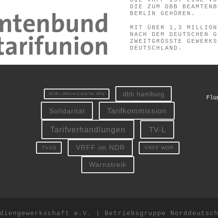
DIE VRFF IST EINE VO
DIE ZUM DBB BEAMTENB
BERLIN GEHÖREN.
MIT ÜBER 1,3 MILLION
NACH DEM DEUTSCHEN G
ZWEITGRÖSSTE GEWERKS
EUTSCHLAND.
dbb hamburg
ALfA—Aktive Liste für Alle
Flu
Solidarität
Tarifkommission
Tarifverhandlungen
TV-L
VRFF im NDR
VRFF WDR
TVöD
Warnstreik
diengewerkschaft e.V. | Betriebsgruppe Norddeutsc