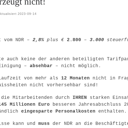
zeugt nicht!
ktualisiert
2023-09-14
ot vom NDR –
2,8%
plus €
2.800
–
3.000
steuerf
te auch keine der anderen beteiligten Tarifpa
 Einigung –
absehbar
– nicht möglich.
Laufzeit von mehr als
12 Monaten
nicht in Fra
wissheiten nicht vorhersehbar sind!
 die Mitarbeitenden durch
IHREN
starken Einsa
145 Millionen
Euro
besseren Jahresabschluss 2
ändlich
eingesparte Personalkosten
enthalten.
nisse kann und
muss
der NDR an die Beschäftigt