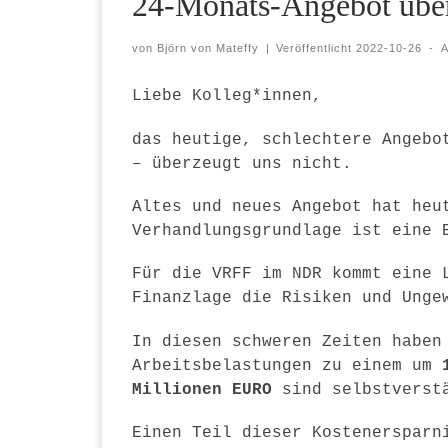
24-Monats-Angebot über
von
Björn von Mateffy
|
Veröffentlicht
2022-10-26
-
A
Liebe Kolleg*innen,
das heutige, schlechtere Angeb
– überzeugt uns nicht.
Altes und neues Angebot hat heu
Verhandlungsgrundlage ist eine
Für die VRFF im NDR kommt eine 
Finanzlage die Risiken und Unge
In diesen schweren Zeiten haben
Arbeitsbelastungen zu einem um
Millionen EURO
sind selbstverst
Einen Teil dieser Kostenerspar