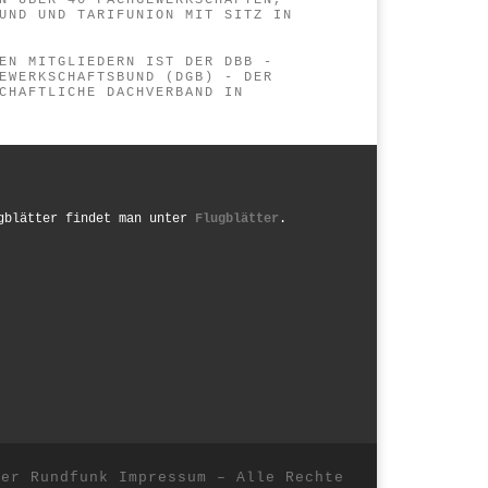
N ÜBER 40 FACHGEWERKSCHAFTEN,
UND UND TARIFUNION MIT SITZ IN
EN MITGLIEDERN IST DER DBB -
EWERKSCHAFTSBUND (DGB) - DER
CHAFTLICHE DACHVERBAND IN D
gblätter findet man unter
Flugblätter
.
her Rundfunk
Impressum
–
Alle Rechte