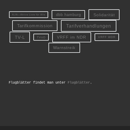
Solidarität
dbb hamburg
ALfA—Aktive Liste für Alle
Tarifverhandlungen
Tarifkommission
TV-L
VRFF im NDR
VRFF WDR
TVöD
Warnstreik
Flugblätter findet man unter
Flugblätter
.