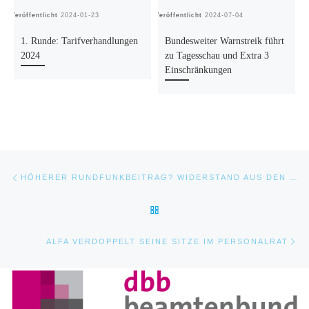
Veröffentlicht
2024-01-23
Veröffentlicht
2024-07-04
Ve
1. Runde: Tarifverhandlungen
Bundesweiter Warnstreik führt
2024
zu Tagesschau und Extra 3
Einschränkungen
Beitragsnavigation
Vorheriger Beitrag
HÖHERER RUNDFUNKBEITRAG? WIDERSTAND AUS DEN LÄNDERN
ZURÜCK ZUR BEITRAGSLIST
Nä
ALFA VERDOPPELT SEINE SITZE IM PERSONALRAT